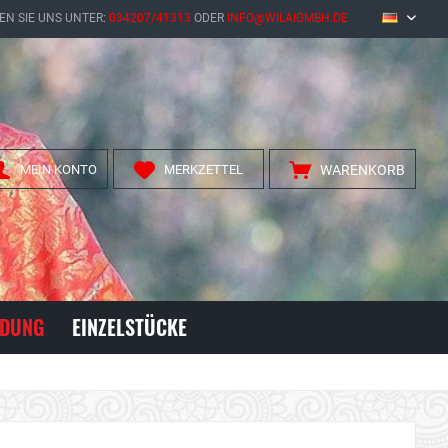
EN SIE UNS UNTER:
034207/41313
ODER
INFO@WILAIGMBH.DE
DE
MEIN KONTO
MERKZETTEL
WARENKORB
IDUNG
EINZELSTÜCKE