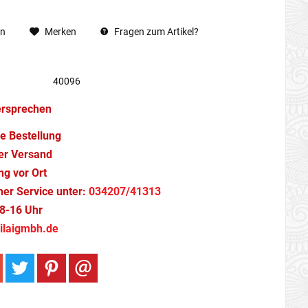
en
Merken
Fragen zum Artikel?
40096
ersprechen
e Bestellung
er Versand
g vor Ort
cher Service unter:
034207/41313
8-16 Uhr
ilaigmbh.de