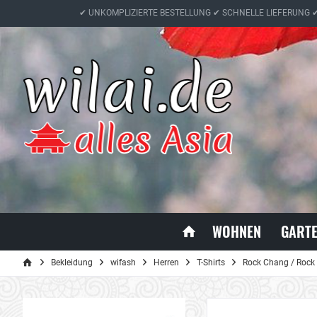
✔ UNKOMPLIZIERTE BESTELLUNG ✔ SCHNELLE LIEFERUNG 
WOHNEN
GART
Bekleidung
wifash
Herren
T-Shirts
Rock Chang / Rock