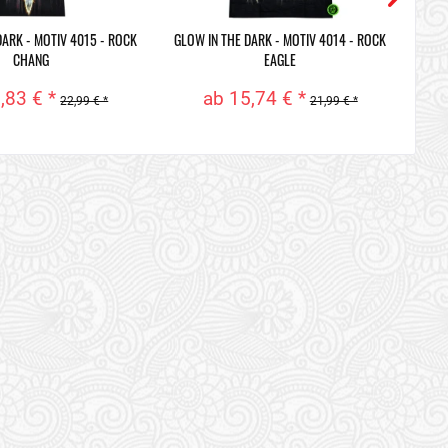
DARK - MOTIV 4015 - ROCK
GLOW IN THE DARK - MOTIV 4014 - ROCK
GLOW
CHANG
EAGLE
,83 € *
ab 15,74 € *
22,99 € *
21,99 € *