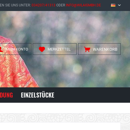
EN SIE UNS UNTER:
034207/41313
ODER
INFO@WILAIGMBH.DE
DE
MEIN KONTO
MERKZETTEL
WARENKORB
IDUNG
EINZELSTÜCKE