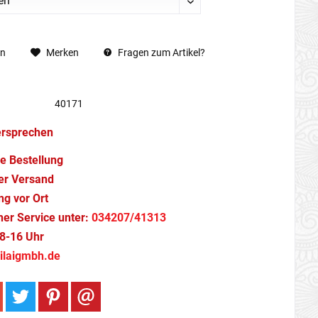
en
Merken
Fragen zum Artikel?
40171
ersprechen
e Bestellung
er Versand
g vor Ort
cher Service unter:
034207/41313
8-16 Uhr
ilaigmbh.de