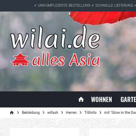
✔ UNKOMPLIZIERTE BESTELLUNG ✔ SCHNELLE LIEFERUNG 
WOHNEN
GART
Bekleidung
wifash
Herren
T-Shirts
mit "Glow in the Dar