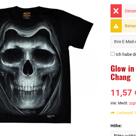
Dieser
Benach
Ich habe d
Glow in
Chang
11,57 
inkl. MwSt.
zzgl
Lieferzeit 
Höhe: