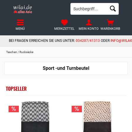
MENÜ
MERKZETTEL
MEIN KONTO
WARENKORB
BEI FRAGEN ERREICHEN SIE UNS UNTER:
034207/41313
ODER
INFO@WILAI
Taschen / Rucksäcke
Sport -und Turnbeutel
TOPSELLER