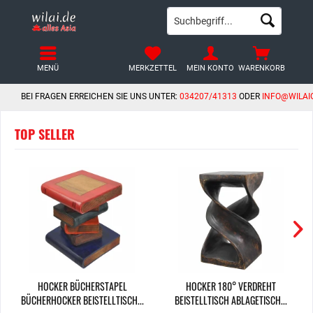
MENÜ
MERKZETTEL
MEIN KONTO
WARENKORB
BEI FRAGEN ERREICHEN SIE UNS UNTER:
034207/41313
ODER
INFO@WILAI
TOP SELLER
HOCKER BÜCHERSTAPEL
HOCKER 180° VERDREHT
BÜCHERHOCKER BEISTELLTISCH...
BEISTELLTISCH ABLAGETISCH...