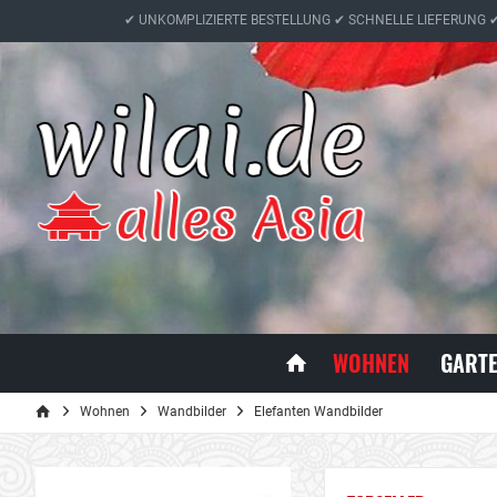
✔ UNKOMPLIZIERTE BESTELLUNG ✔ SCHNELLE LIEFERUNG 
WOHNEN
GART
Wohnen
Wandbilder
Elefanten Wandbilder