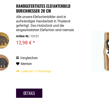
HANDGEFERTIGTES ELEFANTENBILD
DURCHMESSER 20 CM
Alle unsere Elefantenbilder sind in
aufwändiger Handarbeit in Thailand
gefertigt. Das Holzstück und die
eingearbeiteten Elefanten sind niemals
identisch, dadurch ist jedes unserer
Artikel-Nr.:
13121
Wandbilder individuell und einzigartig.
12,98 € *
Wenn Sie bei uns...
Vergleichen
Merken
Lieferzeit 1-3 Werktage
DETAILS