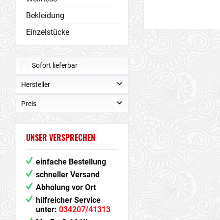
Bekleidung
Einzelstücke
Sofort lieferbar
Hersteller
Preis
Wilai
von
bis
UNSER VERSPRECHEN
12,98 €
23,42 €
einfache Bestellung
schneller Versand
Abholung vor Ort
hilfreicher Service
unter:
034207/41313