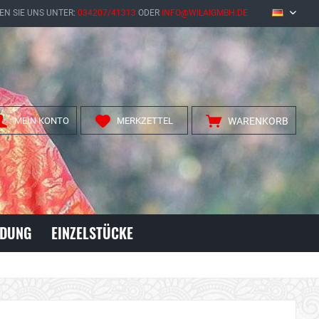
EN SIE UNS UNTER:
034207/41313
ODER
INFO@WILAIGMBH.DE
DE
MEIN KONTO
MERKZETTEL
WARENKORB
IDUNG
EINZELSTÜCKE