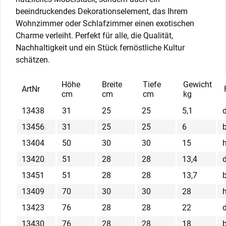
beeindruckendes Dekorationselement, das Ihrem
Wohnzimmer oder Schlafzimmer einen exotischen
Charme verleiht. Perfekt für alle, die Qualität,
Nachhaltigkeit und ein Stück fernöstliche Kultur
schätzen.
Höhe
Breite
Tiefe
Gewicht
ArtNr
cm
cm
cm
kg
13438
31
25
25
5,1
13456
31
25
25
6
13404
50
30
30
15
13420
51
28
28
13,4
13451
51
28
28
13,7
13409
70
30
30
28
13423
76
28
28
22
13430
76
28
28
18