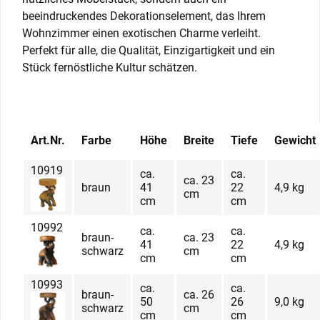
beeindruckendes Dekorationselement, das Ihrem
Wohnzimmer einen exotischen Charme verleiht.
Perfekt für alle, die Qualität, Einzigartigkeit und ein
Stück fernöstliche Kultur schätzen.
Art.Nr.
Farbe
Höhe
Breite
Tiefe
Gewicht
10919
ca.
ca.
ca. 23
braun
41
22
4,9 kg
cm
cm
cm
10992
ca.
ca.
braun-
ca. 23
41
22
4,9 kg
schwarz
cm
cm
cm
10993
ca.
ca.
braun-
ca. 26
50
26
9,0 kg
schwarz
cm
cm
cm