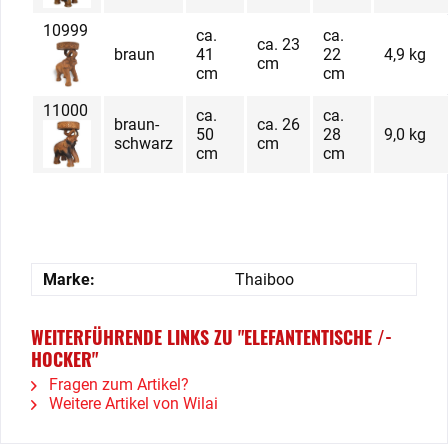
10999
ca.
ca.
ca. 23
braun
41
22
4,9 kg
cm
cm
cm
11000
ca.
ca.
braun-
ca. 26
50
28
9,0 kg
schwarz
cm
cm
cm
Marke:
Thaiboo
WEITERFÜHRENDE LINKS ZU "ELEFANTENTISCHE /-
HOCKER"
Fragen zum Artikel?
Weitere Artikel von Wilai