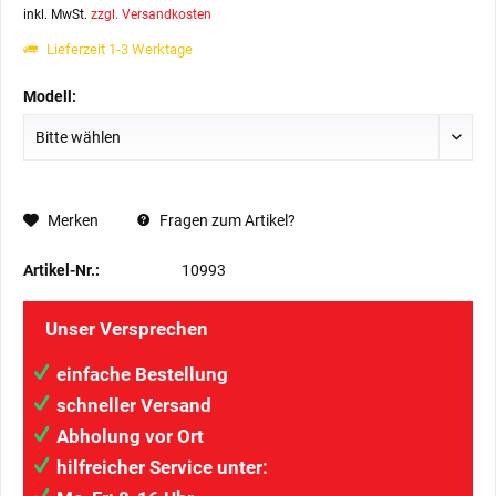
inkl. MwSt.
zzgl. Versandkosten
Lieferzeit 1-3 Werktage
Modell:
Merken
Fragen zum Artikel?
Artikel-Nr.:
10993
Unser Versprechen
einfache Bestellung
schneller Versand
Abholung vor Ort
hilfreicher Service unter:
034207/41313