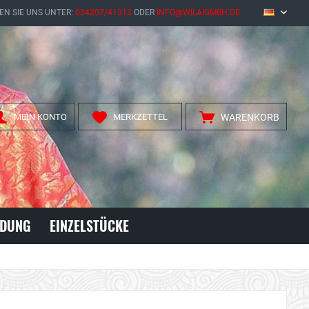
EN SIE UNS UNTER:
034207/41313
ODER
INFO@WILAIGMBH.DE
DE
MEIN KONTO
MERKZETTEL
WARENKORB
IDUNG
EINZELSTÜCKE