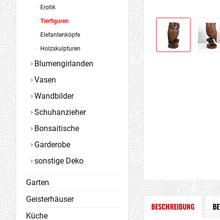
Erotik
Tierfiguren
Elefantenköpfe
Holzskulpturen
Blumengirlanden
Vasen
Wandbilder
Schuhanzieher
Bonsaitische
Garderobe
sonstige Deko
Garten
Geisterhäuser
BESCHREIBUNG
B
Küche