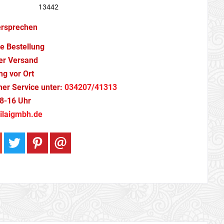
13442
ersprechen
e Bestellung
er Versand
g vor Ort
cher Service unter:
034207/41313
8-16 Uhr
ilaigmbh.de