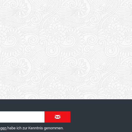
ngen
habe ich zur Kenntnis genommen.