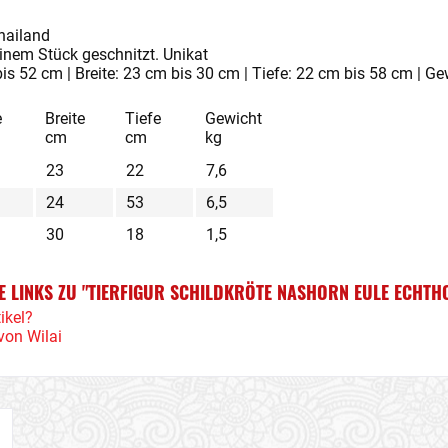
hailand
inem Stück geschnitzt. Unikat
s 52 cm | Breite: 23 cm bis 30 cm | Tiefe: 22 cm bis 58 cm | Gewi
e
Breite
Tiefe
Gewicht
cm
cm
kg
23
22
7,6
24
53
6,5
30
18
1,5
 LINKS ZU "TIERFIGUR SCHILDKRÖTE NASHORN EULE ECHTHO
ikel?
von Wilai