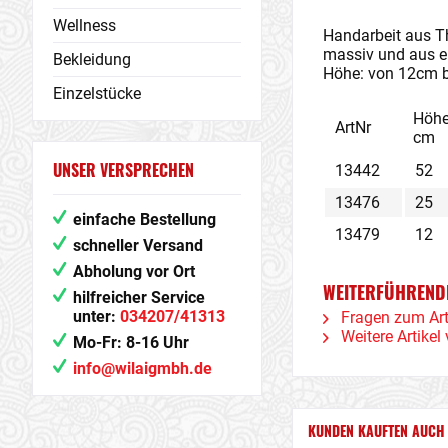
Wellness
Handarbeit aus T
massiv und aus e
Bekleidung
Höhe: von 12cm bi
Einzelstücke
Höh
ArtNr
cm
UNSER VERSPRECHEN
13442
52
13476
25
einfache Bestellung
13479
12
schneller Versand
Abholung vor Ort
WEITERFÜHRENDE
hilfreicher Service
unter:
034207/41313
Fragen zum Art
Weitere Artikel 
Mo-Fr: 8-16 Uhr
info@wilaigmbh.de
KUNDEN KAUFTEN AUCH