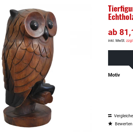
Tierfig
Echthol
ab 81,
inkl. MwSt.
zzgl
Motiv
Vergleich
Bewerten