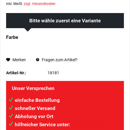
inkl. MwSt.
zzgl. Versandkosten
Bitte wähle zuerst eine Variante
Farbe
Merken
Fragen zum Artikel?
Artikel-Nr.:
18181
Unser Versprechen
einfache Bestellung
schneller Versand
Abholung vor Ort
hilfreicher Service unter:
034207/41313