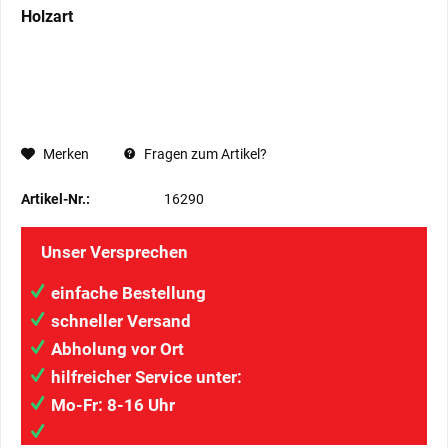
Holzart
Merken
Fragen zum Artikel?
Artikel-Nr.:
16290
Unser Versprechen
einfache Bestellung
schneller Versand
Abholung vor Ort
hilfreicher Service unter:
034207/41313
Mo-Fr: 8-16 Uhr
info@wilaigmbh.de