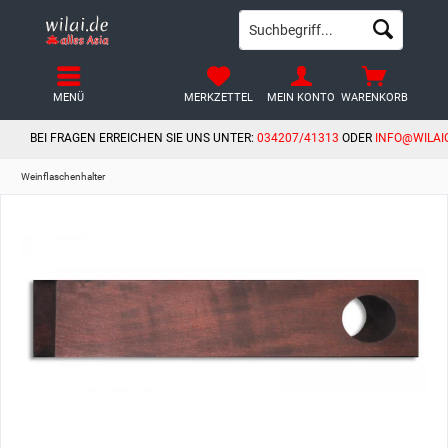
MENÜ
MERKZETTEL
MEIN KONTO
WARENKORB
BEI FRAGEN ERREICHEN SIE UNS UNTER:
034207/41313
ODER
INFO@WILAI
Weinflaschenhalter