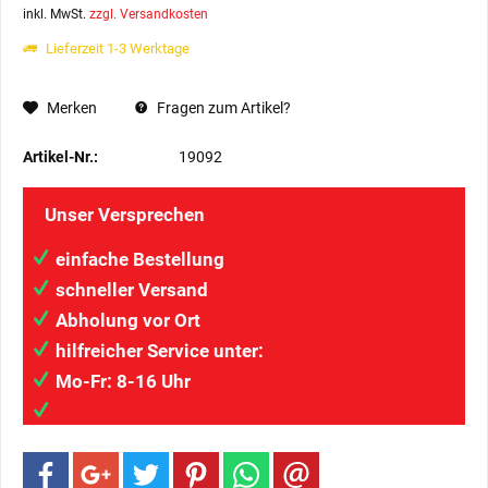
inkl. MwSt.
zzgl. Versandkosten
Lieferzeit 1-3 Werktage
Merken
Fragen zum Artikel?
Artikel-Nr.:
19092
Unser Versprechen
einfache Bestellung
schneller Versand
Abholung vor Ort
hilfreicher Service unter:
034207/41313
Mo-Fr: 8-16 Uhr
info@wilaigmbh.de