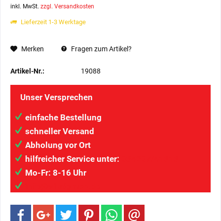
inkl. MwSt.
zzgl. Versandkosten
Lieferzeit 1-3 Werktage
Merken
Fragen zum Artikel?
Artikel-Nr.:
19088
Unser Versprechen
einfache Bestellung
schneller Versand
Abholung vor Ort
hilfreicher Service unter:
034207/41313
Mo-Fr: 8-16 Uhr
info@wilaigmbh.de