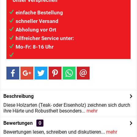
Unser Versprechen
einfache Bestellung
schneller Versand
Abholung vor Ort
hilfreicher Service unter:
034207/41313
Mo-Fr: 8-16 Uhr
info@wilaigmbh.de
Beschreibung
Diese Holzarten (Teak- oder Eisenholz) zeichnen sich durch
ihre Härte und Robustheit besonders...
mehr
Bewertungen
0
Bewertungen lesen, schreiben und diskutieren...
mehr