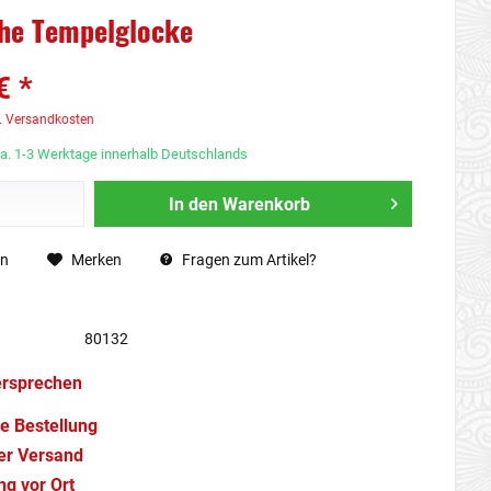
che Tempelglocke
€ *
. Versandkosten
ca. 1-3 Werktage innerhalb Deutschlands
In den
Warenkorb
en
Merken
Fragen zum Artikel?
80132
ersprechen
e Bestellung
er Versand
g vor Ort