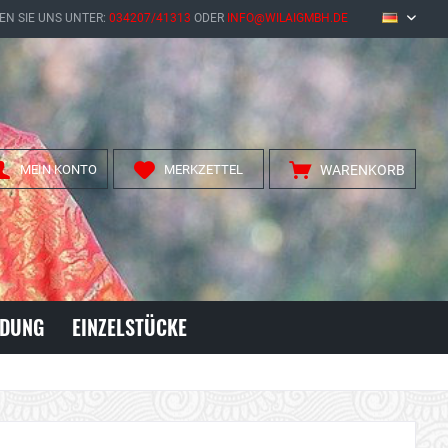
EN SIE UNS UNTER:
034207/41313
ODER
INFO@WILAIGMBH.DE
DE
MEIN KONTO
MERKZETTEL
WARENKORB
IDUNG
EINZELSTÜCKE