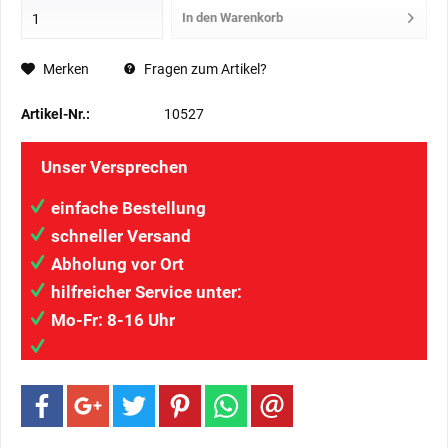
In den
Warenkorb
Merken
Fragen zum Artikel?
Artikel-Nr.:
10527
Unser Versprechen
einfache Bestellung
schneller Versand
Abholung vor Ort
hilfreicher Service unter:
034207/41313
Mo-Fr: 8-16 Uhr
info@wilaigmbh.de