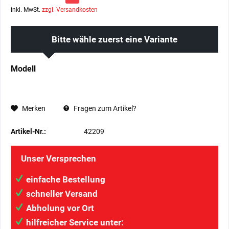
inkl. MwSt.
zzgl. Versandkosten
Bitte wähle zuerst eine Variante
Modell
Merken
Fragen zum Artikel?
Artikel-Nr.:
42209
Unser Versprechen
einfache Bestellung
schneller Versand
Abholung vor Ort
hilfreicher Service unter:
034207/41313