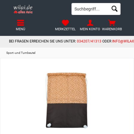
MENÜ
MERKZETTEL
MEIN KONTO
WARENKORB
BEI FRAGEN ERREICHEN SIE UNS UNTER:
034207/41313
ODER
INFO@WILAI
Sport -und Turnbeutel