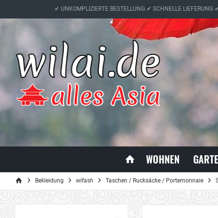
✔ UNKOMPLIZIERTE BESTELLUNG ✔ SCHNELLE LIEFERUNG 
WOHNEN
GART
Bekleidung
wifash
Taschen / Rucksäcke / Portemonnaie