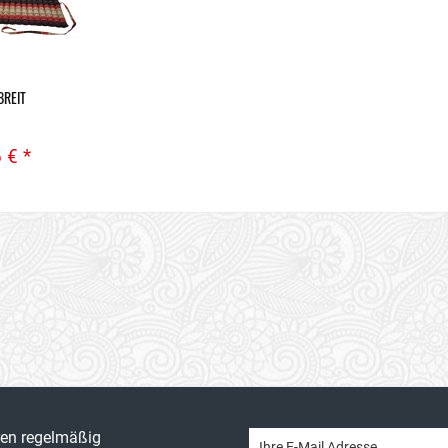
BREIT
 € *
ren regelmäßig