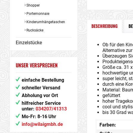
Shopper
Portemonnaie
Kinderumhängetaschen
BESCHREIBUNG
B
Rucksäcke
Einzelstücke
Ob für den Kin
Alternative zur
Überzeugen Si
Produkteigens
UNSER VERSPRECHEN
Größe ca. 31 
hochwertige u
super leicht, s
einfache Bestellung
durch eine Kor
schneller Versand
Material: Baum
Abholung vor Ort
gefüttert
hoher Tragekom
hilfreicher Service
cool und stylis
unter:
034207/41313
bis 30 Grad w
Mo-Fr: 8-16 Uhr
info@wilaigmbh.de
Farben: