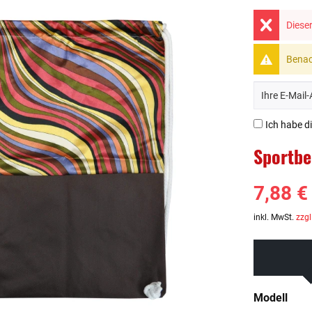
Dieser
Benach
Ich habe d
Sportbe
7,88 €
inkl. MwSt.
zzgl
Modell