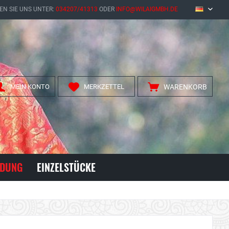
EN SIE UNS UNTER:
034207/41313
ODER
INFO@WILAIGMBH.DE
DE
MEIN KONTO
MERKZETTEL
WARENKORB
IDUNG
EINZELSTÜCKE