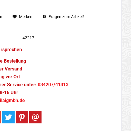
en
Merken
Fragen zum Artikel?
42217
ersprechen
e Bestellung
er Versand
g vor Ort
cher Service unter:
034207/41313
8-16 Uhr
ilaigmbh.de