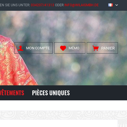
EN SIE UNS UNTER:
034207/41313
ODER
INFO@WILAIGMBH.DE
FR
MON COMPTE
MÉMO
PANIER
VÊTEMENTS
PIÈCES UNIQUES