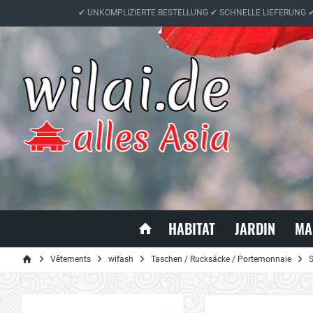
✔ UNKOMPLIZIERTE BESTELLUNG ✔ SCHNELLE LIEFERUNG 
HABITAT
JARDIN
MA
Vêtements
wifash
Taschen / Rucksäcke / Portemonnaie
S