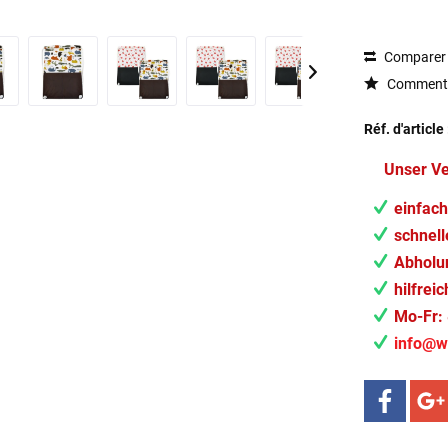
Comparer
Commenta
Réf. d'article 
Unser V
einfach
schnell
Abholun
hilfrei
Mo-Fr: 
info@w