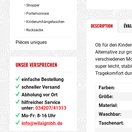
Shopper
Portemonnaie
Kinderumhängetaschen
DESCRIPTION
ÉVA
Rucksäcke
Pièces uniques
Ob für den Kinderg
Alternative zur g
verschiedenen Mo
UNSER VERSPRECHEN
super leicht, sta
Tragekomfort durc
einfache Bestellung
schneller Versand
Farben:
Abholung vor Ort
Größe:
hilfreicher Service
Material:
unter:
034207/41313
Waschbar:
Mo-Fr: 8-16 Uhr
Taschenart:
info@wilaigmbh.de