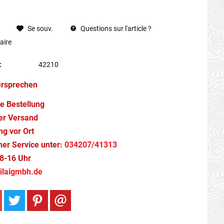
Se souv.
Questions sur l'article ?
ire
:
42210
ersprechen
e Bestellung
er Versand
g vor Ort
cher Service unter:
034207/41313
8-16 Uhr
ilaigmbh.de