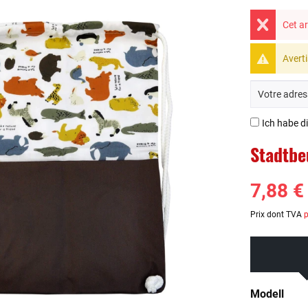
Cet ar
Averti
Ich habe d
Stadtbe
7,88 €
Prix dont TVA
p
Modell