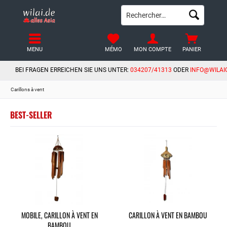
MENU
MÉMO
MON COMPTE
PANIER
BEI FRAGEN ERREICHEN SIE UNS UNTER:
034207/41313
ODER
INFO@WILAI
Carillons à vent
BEST-SELLER
MOBILE, CARILLON À VENT EN
CARILLON À VENT EN BAMBOU
BAMBOU