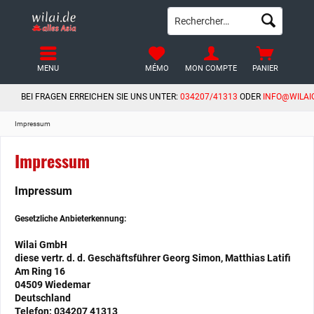
MENU
MÉMO
MON COMPTE
PANIER
BEI FRAGEN ERREICHEN SIE UNS UNTER:
034207/41313
ODER
INFO@WILAI
Impressum
Impressum
Impressum
Gesetzliche Anbieterkennung:
Wilai GmbH
diese vertr. d. d. Geschäftsführer Georg Simon, Matthias Latifi
Am Ring 16
04509 Wiedemar
Deutschland
Telefon: 034207 41313