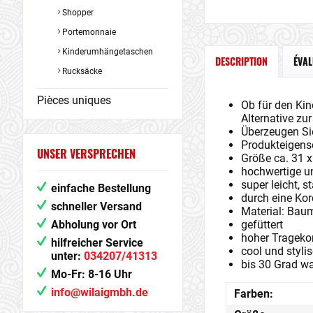
Shopper
Portemonnaie
Kinderumhängetaschen
DESCRIPTION
ÉVA
Rucksäcke
Pièces uniques
Ob für den Kin
Alternative zur
Überzeugen Si
Produkteigens
UNSER VERSPRECHEN
Größe ca. 31 
hochwertige u
super leicht, s
einfache Bestellung
durch eine Kor
schneller Versand
Material: Baum
Abholung vor Ort
gefüttert
hoher Tragekom
hilfreicher Service
cool und stylis
unter:
034207/41313
bis 30 Grad w
Mo-Fr: 8-16 Uhr
info@wilaigmbh.de
Farben: