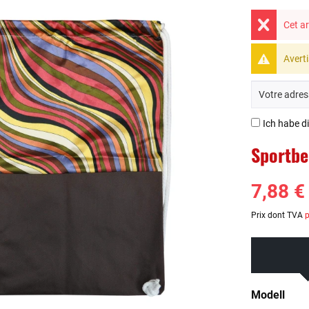
Cet ar
Averti
Ich habe d
Sportbe
7,88 €
Prix dont TVA
p
Modell