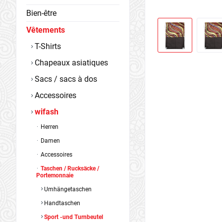
Bien-être
Vêtements
T-Shirts
Chapeaux asiatiques
Sacs / sacs à dos
Accessoires
wifash
Herren
Damen
Accessoires
Taschen / Rucksäcke /
Portemonnaie
Umhängetaschen
Handtaschen
Sport -und Turnbeutel