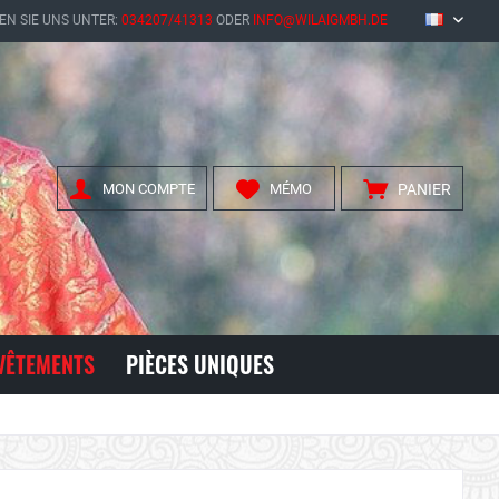
EN SIE UNS UNTER:
034207/41313
ODER
INFO@WILAIGMBH.DE
FR
MON COMPTE
MÉMO
PANIER
VÊTEMENTS
PIÈCES UNIQUES