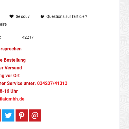
Se souv.
Questions sur l'article ?
ire
:
42217
ersprechen
e Bestellung
er Versand
g vor Ort
cher Service unter:
034207/41313
8-16 Uhr
ilaigmbh.de