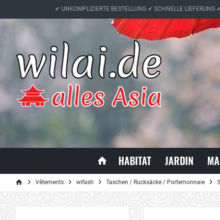
✔ UNKOMPLIZIERTE BESTELLUNG ✔ SCHNELLE LIEFERUNG 
HABITAT
JARDIN
MA
Vêtements
wifash
Taschen / Rucksäcke / Portemonnaie
S