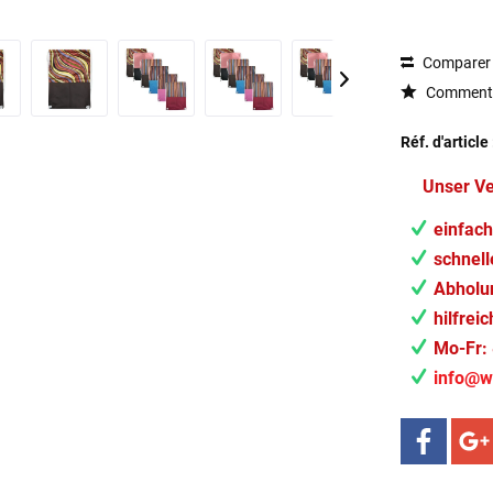
Comparer
Commenta
Réf. d'article 
Unser V
einfach
schnell
Abholun
hilfrei
Mo-Fr: 
info@w