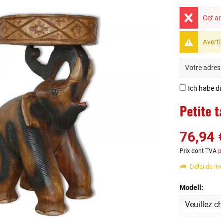
Cet ar
Averti
Ich habe d
Petite 
76,94 
Prix dont TVA
p
Délai de li
Modell: