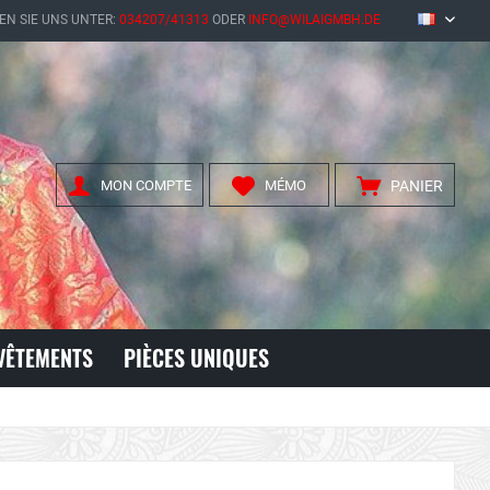
EN SIE UNS UNTER:
034207/41313
ODER
INFO@WILAIGMBH.DE
FR
MON COMPTE
MÉMO
PANIER
VÊTEMENTS
PIÈCES UNIQUES