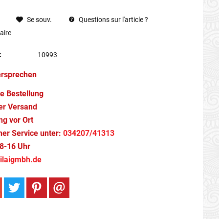
Se souv.
Questions sur l'article ?
ire
:
10993
ersprechen
e Bestellung
er Versand
g vor Ort
cher Service unter:
034207/41313
8-16 Uhr
ilaigmbh.de