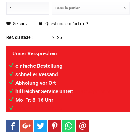
Dans le panier
Se souv.
Questions sur l'article ?
Réf. d'article :
12125
Unser Versprechen
einfache Bestellung
schneller Versand
Abholung vor Ort
hilfreicher Service unter:
034207/41313
Mo-Fr: 8-16 Uhr
info@wilaigmbh.de