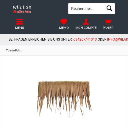
MENU
MÉMO
MON COMPTE
PANIER
BEI FRAGEN ERREICHEN SIE UNS UNTER:
034207/41313
ODER
INFO@WILAI
Toit de Palm