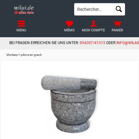
MENU
MÉMO
MON COMPTE
PANIER
BEI FRAGEN ERREICHEN SIE UNS UNTER:
034207/41313
ODER
INFO@WILAI
Mortiers + pilons en granit