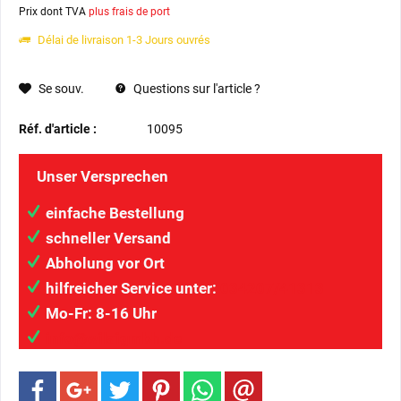
Prix dont TVA
plus frais de port
Délai de livraison 1-3 Jours ouvrés
Se souv.
Questions sur l'article ?
Réf. d'article :
10095
Unser Versprechen
einfache Bestellung
schneller Versand
Abholung vor Ort
hilfreicher Service unter:
034207/41313
Mo-Fr: 8-16 Uhr
info@wilaigmbh.de