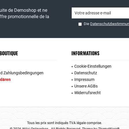
tuite de Demoshop et ne
fre promotionnelle de la
Die
Datenschutzbestimmu
 BOUTIQUE
INFORMATIONS
Cookie-Einstellungen
nd Zahlungsbedingungen
Datenschutz
klären
Impressum
Unsere AGBs
Widerrufsrecht
Tous les prix sont indiqués TVA légale comprise.
© 2026 Wilai Onlineshop - All Rights Reserved. Theme by
ThemeWare®