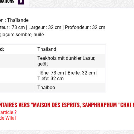
LUATIONS
0
on : Thaïlande
eur : 73 cm | Largeur : 32 cm | Profondeur : 32 cm
 glaçure sombre, huilé
d:
Thailand
Teakholz mit dunkler Lasur,
geölt
Höhe: 73 cm | Breite: 32 cm |
Tiefe: 32 cm
Thaiboo
NTAIRES VERS "MAISON DES ESPRITS, SANPHRAPHUM "CHAI N
article ?
de Wilai