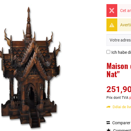
Cet ar
Averti
Ich habe d
Maison 
Nat"
251,90
Prix dont TVA
p
Délai de li
Comparer
Commenta