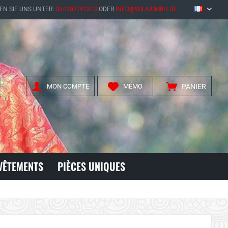
EN SIE UNS UNTER:
034207/41313
ODER
INFO@WILAIGMBH.DE
FR
MON COMPTE
MÉMO
PANIER
VÊTEMENTS
PIÈCES UNIQUES