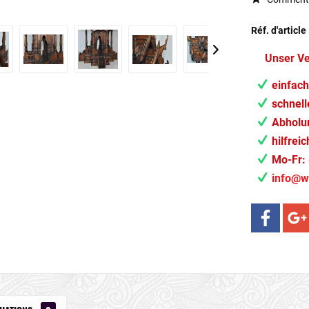
Réf. d'article 
Unser V
einfach
schnell
Abholun
hilfrei
Mo-Fr: 
info@w