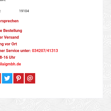
:
19104
ersprechen
e Bestellung
er Versand
g vor Ort
cher Service unter:
034207/41313
8-16 Uhr
ilaigmbh.de