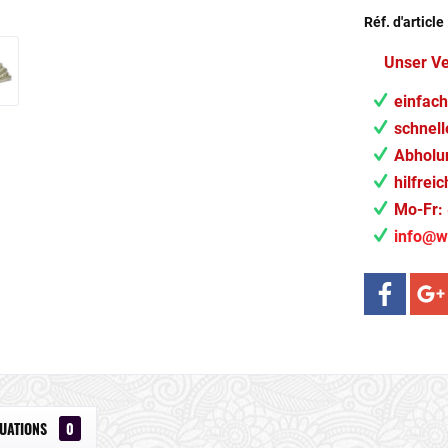
Réf. d'article 
Unser V
einfach
schnell
Abholun
hilfrei
Mo-Fr: 
info@w
LUATIONS
0