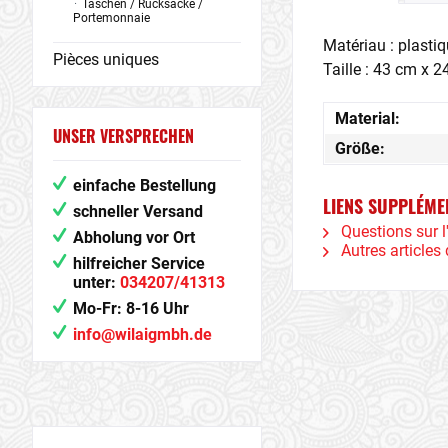
Taschen / Rucksäcke /
Portemonnaie
Matériau : plasti
Pièces uniques
Taille : 43 cm x 
Material:
UNSER VERSPRECHEN
Größe:
einfache Bestellung
LIENS SUPPLÉME
schneller Versand
Questions sur l'
Abholung vor Ort
Autres articles 
hilfreicher Service
unter:
034207/41313
Mo-Fr: 8-16 Uhr
info@wilaigmbh.de