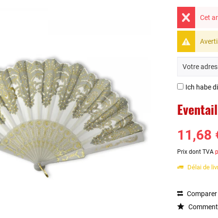
Cet ar
Averti
Ich habe d
Eventai
11,68 
Prix dont TVA
p
Délai de li
Comparer
Commenta