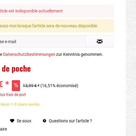
ticle est indisponible actuellement
ssez-moi lorsque l'article sera de nouveau disponible.
ie
Datenschutzbestimmungen
zur Kenntnis genommen.
l de poche
€ *
13,99 € *
(16,51% économisé)
lus frais de port
vraison 1-3 Jours ouvrés
Se souv.
Questions sur l'article ?
ire