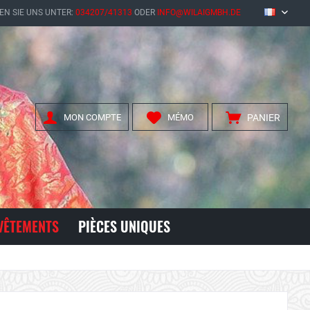
EN SIE UNS UNTER:
034207/41313
ODER
INFO@WILAIGMBH.DE
FR
MON COMPTE
MÉMO
PANIER
VÊTEMENTS
PIÈCES UNIQUES