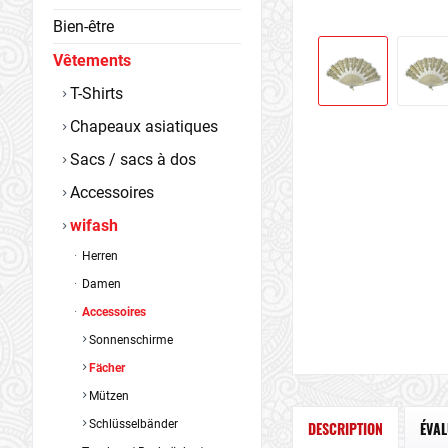
Bien-être
Vêtements
T-Shirts
Chapeaux asiatiques
Sacs / sacs à dos
Accessoires
wifash
Herren
Damen
Accessoires
Sonnenschirme
Fächer
Mützen
Schlüsselbänder
DESCRIPTION
ÉVA