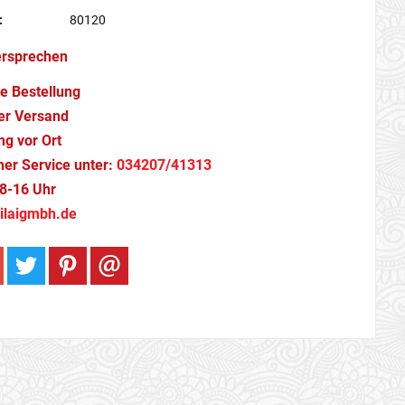
:
80120
ersprechen
e Bestellung
er Versand
g vor Ort
cher Service unter:
034207/41313
8-16 Uhr
ilaigmbh.de