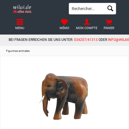
MENU
MÉMO
MON COMPTE
PANIER
BEI FRAGEN ERREICHEN SIE UNS UNTER:
034207/41313
ODER
INFO@WILAI
Figurines animales