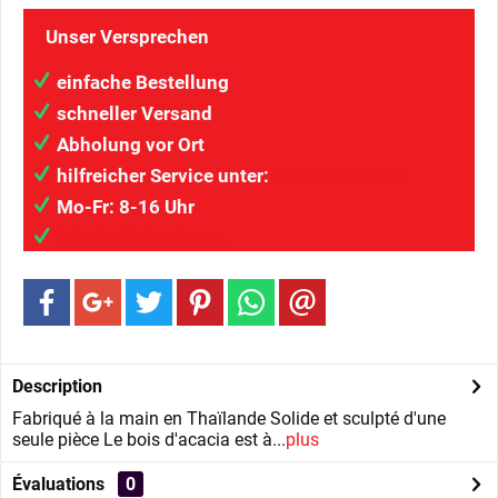
Unser Versprechen
einfache Bestellung
schneller Versand
Abholung vor Ort
hilfreicher Service unter:
034207/41313
Mo-Fr: 8-16 Uhr
info@wilaigmbh.de
Description
Fabriqué à la main en Thaïlande Solide et sculpté d'une
seule pièce Le bois d'acacia est à...
plus
Évaluations
0