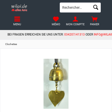
MENU
MÉMO
MON COMPTE
PANIER
BEI FRAGEN ERREICHEN SIE UNS UNTER:
034207/41313
ODER
INFO@WILAI
Clochettes