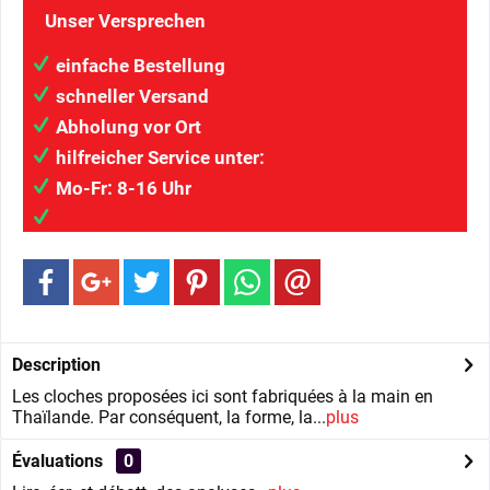
Unser Versprechen
einfache Bestellung
schneller Versand
Abholung vor Ort
hilfreicher Service unter:
034207/41313
Mo-Fr: 8-16 Uhr
info@wilaigmbh.de
Description
Les cloches proposées ici sont fabriquées à la main en
Thaïlande. Par conséquent, la forme, la...
plus
Évaluations
0