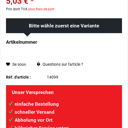
5,03 € *
Prix dont TVA
plus frais de port
Bitte wähle zuerst eine Variante
Artikelnummer
Se souv.
Questions sur l'article ?
Réf. d'article :
14099
Unser Versprechen
einfache Bestellung
schneller Versand
Abholung vor Ort