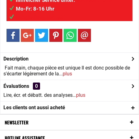
hilfreicher Service unter:
034207/41313
Mo-Fr: 8-16 Uhr
info@wilaigmbh.de
Description
Fait main, chaque pièce est unique Il est donc possible de
s'écarter légèrement de la...
plus
Évaluations
0
Lire, écr. et débatt. des analyses…
plus
Les clients ont aussi acheté
NEWSLETTER
HOTLINE ASSISTANCE