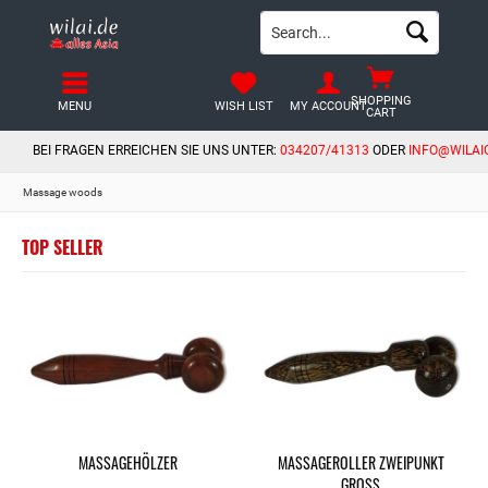
SHOPPING
MENU
WISH LIST
MY ACCOUNT
CART
BEI FRAGEN ERREICHEN SIE UNS UNTER:
034207/41313
ODER
INFO@WILAI
Massage woods
TOP SELLER
MASSAGEHÖLZER
MASSAGEROLLER ZWEIPUNKT
GROSS