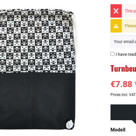
This p
Please
I have rea
Turnbeu
€7.88 
Prices incl. VA
Modell