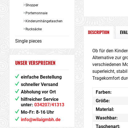
Shopper
Portemonnaie
Kinderumhängetaschen
Rucksäcke
DESCRIPTION
EVA
Single pieces
Ob für den Kinderg
Alternative zur g
UNSER VERSPRECHEN
verschiedenen Mo
superleicht, stab
einfache Bestellung
Tragekomfort durc
schneller Versand
Abholung vor Ort
Farben:
hilfreicher Service
Größe:
unter:
034207/41313
Material:
Mo-Fr: 8-16 Uhr
Waschbar:
info@wilaigmbh.de
Taschenart: