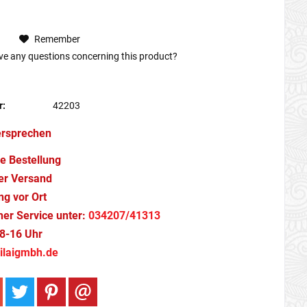
Remember
e any questions concerning this product?
r:
42203
ersprechen
e Bestellung
er Versand
g vor Ort
cher Service unter:
034207/41313
8-16 Uhr
ilaigmbh.de