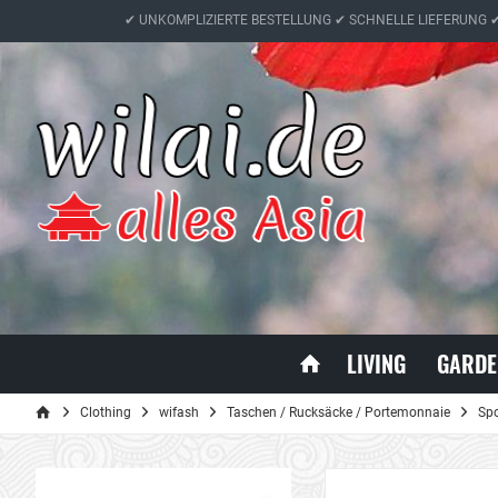
✔ UNKOMPLIZIERTE BESTELLUNG ✔ SCHNELLE LIEFERUNG 
LIVING
GARDE
Clothing
wifash
Taschen / Rucksäcke / Portemonnaie
Spo