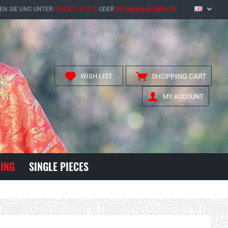
EN SIE UNS UNTER:
034207/41313
ODER
INFO@WILAIGMBH.DE
EN
WISH LIST
SHOPPING CART
MY ACCOUNT
ING
SINGLE PIECES