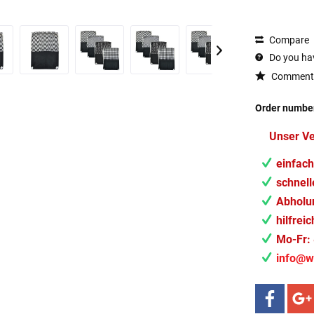
Compare
Do you hav
Comment
Order numbe
Unser V
einfach
schnell
Abholun
hilfrei
Mo-Fr: 
info@w